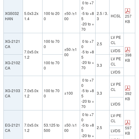
0 to +7
0
XG5032
5.0x3.2x
100 to 20
±50 /±1
-5 to +8
2.5 / 3.
HCSL
257
HAN
1.4
0
00
5
3
KB
-20 to +
70
LV PE
XG-2121
100 to 70
0 to +7
CL
2.5
CA
0
0
±50 /±1
LVDS
7.0x5.0x
-5 to +8
00
398
1.2
5
LV PE
KB
-20 to +
XG-2102
100 to 70
CL
3.3
70
CA
0
LVDS
0 to +7
LV PE
0
CL
XG-2103
7.0x5.0x
100 to 70
-5 to +8
±100
3.3
392
CA
1.2
0
5
KB
-20 to +
LVDS
70
0 to +7
LV-PE
0
CL
EG-2121
7.0x5.0x
53.125 to
±50 /±1
-5 to +8
2.5
597
CA
1.2
500
00
5
LVDS
KB
-20 to +