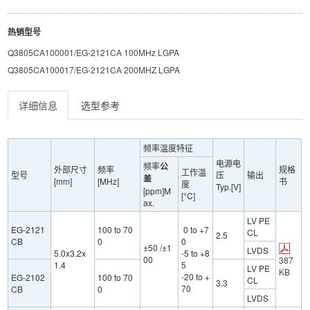
热销型号
Q3805CA100001/EG-2121CA 100MHz LGPA
Q3805CA100017/EG-2121CA 200MHZ LGPA
详细信息
选型参考
频率温度特征
电源电
频率
公
外部尺寸
频率
规格
工作温
型号
压
输出
差
[mm]
[MHz]
书
度
Typ.[V]
[ppm]M
[°C]
ax.
LV PE
EG-2121
100 to 70
0 to +7
CL
2.5
CB
0
0
±50 /±1
LVDS
5.0x3.2x
-5 to +8
00
387
1.4
5
LV PE
KB
-20 to +
EG-2102
100 to 70
CL
3.3
70
CB
0
LVDS