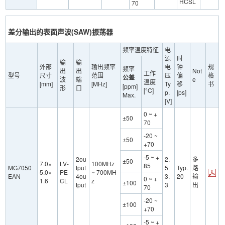
HCSL
70
差分输出的表面声波(SAW)振荡器
频率温度特征
电
源
时
输
输
外部
输出频率
电
钟
规
频率
出
出
Not
工作
型号
尺寸
范围
压
偏
格
公差
波
端
e
温度
[mm]
[MHz]
Ty
移
书
[ppm]
形
口
[°C]
p.
[ps]
Max.
[V]
0 ~ +
±50
70
-20 ~
±50
+70
-5 ~ +
2ou
2.
多
±50
7.0×
LV-
100MHz
85
MG7050
tput
5
Typ.
路
5.0×
PE
~ 700MH
EAN
4ou
3.
20
输
0 ~ +
1.6
CL
z
±100
tput
3
出
70
-20 ~
±100
+70
-5 ~ +