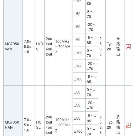
±100
85
0 ~ +
±50
70
-20 ~
±50
+70
-5 ~ +
2ou
2.
多
±50
7.0×
100MHz
85
MG7050
LVD
tput
5
Typ.
路
5.0×
~ 700MH
VAN
S
4ou
3.
20
输
0 ~ +
1.6
z
±100
tput
3
出
70
-20 ~
±100
+70
-5 ~ +
±100
85
0 ~ +
±50
70
-20 ~
±50
+70
-5 ~ +
2ou
2.
多
±50
7.0×
100MHz
85
MG7050
HC
tput
5
Typ.
路
5.0×
~ 200MH
HAN
SL
4ou
3.
20
输
0 ~ +
1.6
z
±100
tput
3
出
70