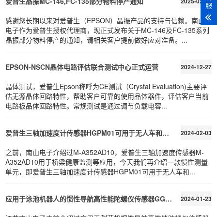
爱普生晶振MC-146,FC-135部分物料停产通知
2025-02-27
服
感谢您长期以来对爱普生（EPSON）晶振产品的支持与信赖。南山
电子作为爱普生授权代理商，现正式发布关于MC-146及FC-135系列
晶振部分物料停产的通知，请相关客户提前做好应对准备。...
EPSON-NSCN晶体电路评估联合测试中心正式运营
2024-12-27
晶体测试，爱普生Epson称呼为CE测试（Crystal Evaluation)主要评
估无源晶体回路特性，帮助客户可靠的使用品体器件，评估客户当前
电路板品体回路特性。常规测试是通过调节负载电容...
爱普生三轴加速度计传感器HGPM01可用于无人车和相控阵天线等应用
2024-02-03
之前，南山电子介绍过M-A352AD10，爱普生三轴加速度传感器M-
A352AD10用于桥梁健康监测等应用，今天我们再介绍一款惯性测量
单元，即爱普生三轴加速度计传感器HGPM01可用于无人车和...
应用于泳池机器人的惯性导航高性能陀螺仪传感器GGPM6083STD
2024-01-23