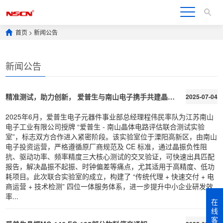
首页
>
新闻公告
新闻公告
精准测试，助力创新， 爱普生与南山电子携手共建晶体电路评估联合测试实验室
2025-07-04
2025年6月，爱普生电子元器件事业部总经理程伟民率队为江苏南山
电子工业有限公司授牌 “爱普生 - 南山晶体电路评估联合测试实验
室”，标志双方合作进入紧密阶段。该实验室位于溧阳高新区，由南山
电子投资运营，严格遵循原厂商规范及 CE 标准，通过晶振负性阻
抗、驱动功率、频率精度三大核心测试的交叉验证，可快速出具匹配
报告，解决晶振不起振、时钟偏差等痛点，尤其适用于高精度、低功
耗项目。此次联合实验室的成立，构建了 “传统代理 + 快速交付 + 电
商运营 + 技术检测” 四位一体服务体系，进一步提升中小企业研发效
率...
在
线
客