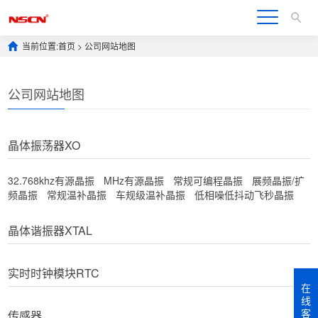
当前位置:
首页
> 公司网站地图
公司网站地图
晶体振荡器XO
32.768khz有源晶振
MHz有源晶振
常规可编程晶振
展频晶振/扩
频晶振
常规温补晶振
车规级温补晶振
低相噪低抖动飞秒晶振
晶体谐振器XTAL
实时时钟模块RTC
在
线
客
传感器