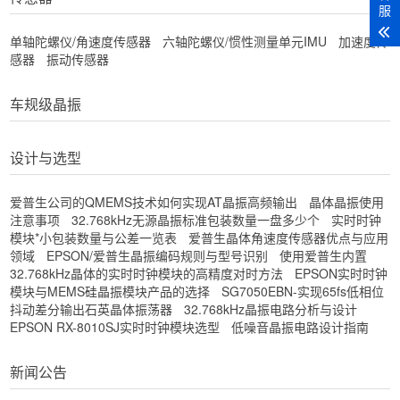
服
单轴陀螺仪/角速度传感器
六轴陀螺仪/惯性测量单元IMU
加速度传
感器
振动传感器
车规级晶振
设计与选型
爱普生公司的QMEMS技术如何实现AT晶振高频输出
晶体晶振使用
注意事项
32.768kHz无源晶振标准包装数量一盘多少个
实时时钟
模块*小包装数量与公差一览表
爱普生晶体角速度传感器优点与应用
领域
EPSON/爱普生晶振编码规则与型号识别
使用爱普生内置
32.768kHz晶体的实时时钟模块的高精度对时方法
EPSON实时时钟
模块与MEMS硅晶振模块产品的选择
SG7050EBN-实现65fs低相位
抖动差分输出石英晶体振荡器
32.768kHz晶振电路分析与设计
EPSON RX-8010SJ实时时钟模块选型
低噪音晶振电路设计指南
新闻公告