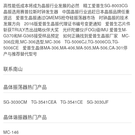
高性能低成本将成为晶振行业发展的必然
精工爱普生SG-8003CG
晶振选用赛普拉斯时钟发生器
中国晶振行业追赶日本晶振品牌任重
道远
爱普生晶振通过QMEMS抢夺硅振荡器市场
时钟晶振的技术
发展方向
2016版爱普生晶振代理证书编号变更通知
爱普生芯片件
斩获TRULY杰出战略伙伴大奖
光纤陀螺仪(FOG)级IMU 爱普生M-
G370和M-G365接受样品预定
如何正确找到爱普生晶振厂家
MC-
306应用,MC-306选型,MC-306
TG-5006CJ,TG-5006CG,TG-
5006CE
爱普生晶体MA-306,MA-406,MA-505,MA-506,CA-301停
产与推荐替代型号
联系南山
晶体振荡器热门产品
SG-3030CM
TG-3541CEA
TG-3541CE
SG-3030JF
晶体谐振器热门产品
MC-146