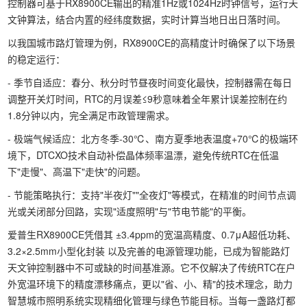
控制器可基于RX8900CE输出的精准1Hz或1024Hz时钟信号，运行天
文钟算法，结合内置的经纬度数据，实时计算当地日出日落时间。
以我国城市路灯管理为例，RX8900CE的高精度计时确保了以下场景
的稳定运行：
- 季节自适应：春分、秋分时节昼夜时间变化最快，控制器需在每日
调整开关灯时间，RTC的月误差≤9秒意味着全年累计误差控制在约
1.8分钟以内，完全满足市政管理需求。
- 极端气候适应：北方冬季-30℃、南方夏季地表温度+70℃的极端环
境下，DTCXO技术自动补偿晶体频率温漂，避免传统RTC在低温
下"走慢"、高温下"走快"的问题。
- 节能策略执行：支持"半夜灯""全夜灯"等模式，在精准的时间节点调
光或关闭部分回路，实现"适度照明"与"节电节能"的平衡。
爱普生RX8900CE凭借其 ±3.4ppm的宽温高精度、0.7μA超低功耗、
3.2×2.5mm小型化封装 以及完善的电源管理功能，已成为智能路灯
天文钟控制器中不可或缺的时间基准源。它不仅解决了传统RTC在户
外宽温环境下的精度漂移痛点，更以"省、小、精"的技术理念，助力
智慧城市照明系统实现精细化管理与绿色节能目标。当每一盏路灯都