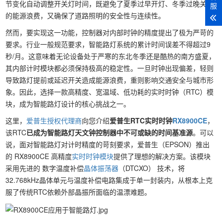
节变化自动调整开关灯时间，既避免了夏季过早开灯、冬季过晚关灯
服
的能源浪费，又确保了道路照明的安全性与连续性。
然而，要实现这一功能，控制器对内部时钟的精度提出了极为严苛的
要求。行业一般规范要求，智能路灯系统的累计时间误差不得超过9
秒/月。这意味着无论设备处于严寒的东北冬季还是酷热的南方盛夏，
其内部计时模块都必须保持极高的稳定性。一旦时钟出现偏差，轻则
导致路灯提前或延迟开关造成能源浪费，重则影响交通安全与城市形
象。因此，选择一款高精度、宽温域、低功耗的实时时钟（RTC）模
块，成为智能路灯设计的核心挑战之一。
这里，
爱普生授权代理商
向您介绍
爱普生RTC实时时钟
RX8900CE
，
该RTC
已成为智能路灯天文钟控制器中不可或缺的时间基准源
。可以
说，面对智能路灯对计时精度的苛刻要求，爱普生（EPSON）推出
的 RX8900CE 高精度
实时时钟模块
提供了理想的解决方案。该模块
采用先进的 数字温度补偿
晶体振荡器
（DTCXO） 技术，将
32.768kHz晶体单元与温度补偿电路集成于单一封装内，从根本上克
服了传统RTC依赖外部晶振所面临的温漂难题。