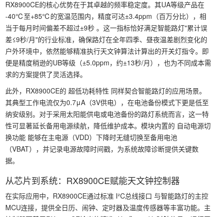
RX8900CE的核心优势在于其卓越的频率稳定度。其UA等级产品在
-40℃至+85℃的宽温范围内，精度可达±3.4ppm（百万分比），相
当于每月时间偏差不超过±9秒 。这一指标恰好满足智能路灯"累计误
差≤9秒/月"的行业标准，确保路灯在全年四季、昼夜温差剧烈变化的
户外环境中，依然能够精准执行天文钟算法计算出的开关灯指令。即
便是精度稍逊的UB等级（±5.0ppm，约±13秒/月），也为不同成本需
求的方案提供了灵活选择。
此外，RX8900CE的 超低功耗特性 同样契合智能路灯的应用场景。
其典型工作电流仅为0.7μA（3V供电），在电池备份模式下更是低至
纳安级别。对于采用太阳能供电或电池备份的路灯系统而言，这一特
性可显著延长备用电源续航，降低维护成本。模块内置的 自动电源切
换功能 能够在主电源（VDD）下降时无缝切换至备用电池
（VBAT），并记录电源故障时间戳，为系统故障诊断提供关键数
据。
从芯片到系统：RX8900CE赋能天文钟控制器
在实际应用中，RX8900CE通过标准 I²C总线接口 与智能路灯的主控
MCU连接，提供全日历、闹钟、定时器及温度传感器等丰富功能。主