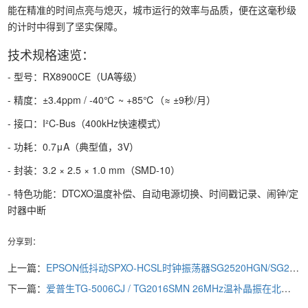
能在精准的时间点亮与熄灭，城市运行的效率与品质，便在这毫秒级
的计时中得到了坚实保障。
技术规格速览：
- 型号：RX8900CE（UA等级）
- 精度：±3.4ppm / -40℃ ~ +85℃（≈ ±9秒/月）
- 接口：I²C-Bus（400kHz快速模式）
- 功耗：0.7μA（典型值，3V）
- 封装：3.2 × 2.5 × 1.0 mm（SMD-10）
- 特色功能：DTCXO温度补偿、自动电源切换、时间戳记录、闹钟/定
时器中断
分享到：
上一篇：
EPSON低抖动SPXO-HCSL时钟振荡器SG2520HGN/SG2520HHN，赋能高性能网络与PCIe应用
下一篇：
爱普生TG-5006CJ / TG2016SMN 26MHz温补晶振在北斗短报文终端的应用