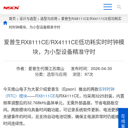
首页
>
设计与选型
>
选型与应用
> 爱普生RX8111CE/RX4111CE低功耗实
时时钟模块，为小型设备精准守时
爱普生RX8111CE/RX4111CE低功耗实时时钟模
块，为小型设备精准守时
作者：爱普生代理江苏南山
发布时间：2026-04-30
分类：
选型与应用
浏览：97次
今天南山电子为大家介绍爱普生（Epson）推出的两款
实时时钟
（RTC）模块
——
RX8111CE
与RX4111CE，均采用3225封装，内置
频率调整后的32.768kHz晶体单元，无需外部晶振，节省电路板空
间。两款模块均具备时间戳功能，可记录系统软件更新、电池更换等
在
关键事件的时间，且支持自动电池切换，确保主电源异常时仍能维持
线
时间连续性。
客