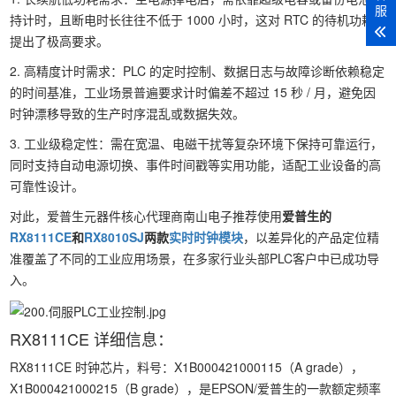
服
持计时，且断电时长往往不低于 1000 小时，这对 RTC 的待机功耗
提出了极高要求。
2. 高精度计时需求：PLC 的定时控制、数据日志与故障诊断依赖稳定
的时间基准，工业场景普遍要求计时偏差不超过 15 秒 / 月，避免因
时钟漂移导致的生产时序混乱或数据失效。
3. 工业级稳定性：需在宽温、电磁干扰等复杂环境下保持可靠运行，
同时支持自动电源切换、事件时间戳等实用功能，适配工业设备的高
可靠性设计。
对此，爱普生元器件核心代理商南山电子推荐使用
爱普生的
RX8111CE
和
RX8010SJ
两款
实时时钟模块
，以差异化的产品定位精
准覆盖了不同的工业应用场景，在多家行业头部PLC客户中已成功导
入。
RX8111CE 详细信息：
RX8111CE 时钟芯片，料号：X1B000421000115（A grade），
X1B000421000215（B grade），是EPSON/爱普生的一款额定频率