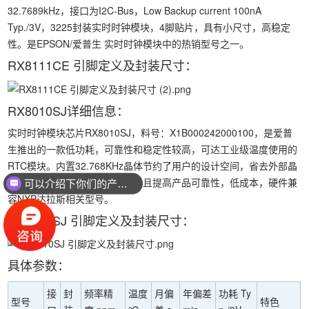
32.7689kHz，接口为I2C-Bus，Low Backup current 100nA
Typ./3V，3225封装实时时钟模块，4脚贴片，具有小尺寸，高稳定
性。是EPSON/爱普生 实时时钟模块中的热销型号之一。
RX8111CE 引脚定义及封装尺寸：
RX8010SJ详细信息：
实时时钟模块芯片RX8010SJ，料号：X1B000242000100，是爱普
生推出的一款低功耗，可靠性和稳定性较高，可达工业级温度使用的
RTC模块。内置32.768KHz晶体节约了用户的设计空间，省去外部晶
体电路匹配测试，大大简化设计且提高产品可靠性，低成本，硬件兼
可以介绍下你们的产品么？
容NXP达拉斯相关型号。
RX8010SJ 引脚定义及封装尺寸：
具体参数：
接
封
频率精
温度
月偏
年偏差
功耗 Ty
型号
特色