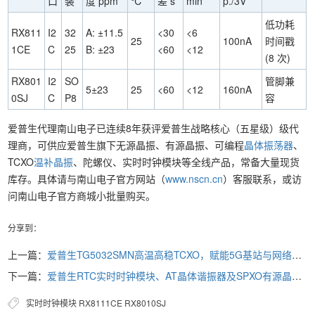
口
装
度 ppm
℃
差 s
min
p./3V
低功耗
RX811
I2
32
A: ±11.5
<30
<6
25
100nA
时间戳
1CE
C
25
B: ±23
<60
<12
(8 次)
RX801
I2
SO
管脚兼
5±23
25
<60
<12
160nA
0SJ
C
P8
容
爱普生代理南山电子已连续8年获评爱普生战略核心（五星级）级代
理商，可供应爱普生旗下无源晶振、有源晶振、可编程
晶体振荡器
、
TCXO
温补晶振
、陀螺仪、实时时钟模块等全线产品，常备大量现货
库存。具体请与南山电子官方网站（
www.nscn.cn
）客服联系，或访
问南山电子官方商城小批量购买。
分享到：
上一篇：
爱普生TG5032SMN高温高稳TCXO，赋能5G基站与网络同步
下一篇：
爱普生RTC实时时钟模块、AT晶体谐振器及SPXO有源晶振产品赋能智能座舱域控制器
实时时钟模块
RX8111CE
RX8010SJ