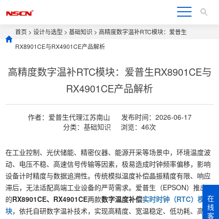
首页
>
设计与选型
>
基础知识
> 高精度数字温补RTC模块：爱普生
RX8901CE与RX4901CE产品解析
高精度数字温补RTC模块：爱普生RX8901CE与
RX4901CE产品解析
作者：爱普生代理江苏南山
发布时间：2026-06-17
分类：
基础知识
浏览：46次
在工业控制、光伏储能、精密仪器、能源开采等场景中，环境温度波
动、电压不稳、高速信号传输等因素，极易造成时钟频率偏移，影响
设备计时精度与数据追溯性。传统模拟温度补偿晶振精度有限、响应
滞后，无法适配高端工业设备的严苛需求。爱普生（EPSON）推出
在
的
RX8901CE、RX4901CE
两款
数字温度补偿
实时时钟（RTC）模
线
块
，依托自研数字温补技术，实现高精度、宽温稳定、低功耗、高速
客