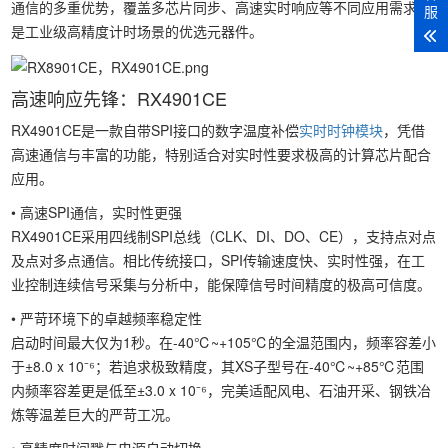
通信的多重优势，覆盖多芯片同步、高速实时响应等不同应用需求，
服
是工业级高精度计时场景的优选元器件。
高速响应先锋：RX4901CE
RX4901CE是一款自带SPI接口的数字温度补偿
实时时钟模块
，凭借
高速通信与丰富的功能，特别适合对实时性要求极高的计算芯片配合
应用。
• 高速SPI通信，实时性更强
RX4901CE采用四线制SPI总线（CLK、DI、DO、CE），支持点对点
及点对多点通信。相比传统接口，SPI传输速度快、实时性强，在工
业控制连续信号采集与分析中，能保障信号时间精度的极高可信度。
• 严苛环境下的卓越频率稳定性
启动时间最大仅为1秒。在-40℃~+105℃的全温范围内，频率容差小
于±8.0 x 10⁻⁶；若追求极致精度，其XS子型号在-40℃~+85℃范围
内频率容差更是低至±3.0 x 10⁻⁶，完美适配风电、石油开采、钢铁冶
炼等温差巨大的严苛工况。