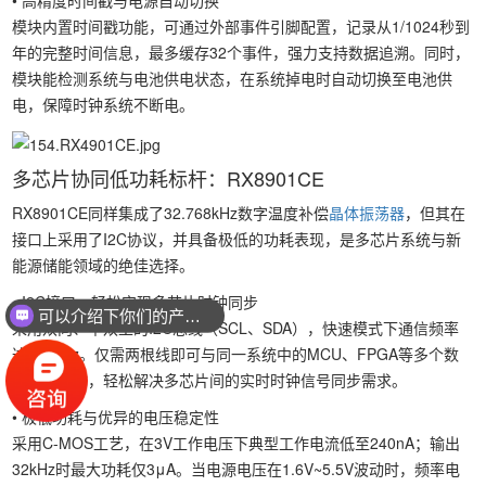
• 高精度时间戳与电源自动切换
模块内置时间戳功能，可通过外部事件引脚配置，记录从1/1024秒到
年的完整时间信息，最多缓存32个事件，强力支持数据追溯。同时，
模块能检测系统与电池供电状态，在系统掉电时自动切换至电池供
电，保障时钟系统不断电。
多芯片协同低功耗标杆：RX8901CE
RX8901CE同样集成了32.768kHz数字温度补偿
晶体振荡器
，但其在
接口上采用了I2C协议，并具备极低的功耗表现，是多芯片系统与新
能源储能领域的绝佳选择。
• I2C接口，轻松实现多芯片时钟同步
可以介绍下你们的产品么？
采用双向、半双工的I2C总线（SCL、SDA），快速模式下通信频率
达400kHz。仅需两根线即可与同一系统中的MCU、FPGA等多个数
字芯片通信，轻松解决多芯片间的实时时钟信号同步需求。
• 极低功耗与优异的电压稳定性
采用C-MOS工艺，在3V工作电压下典型工作电流低至240nA；输出
32kHz时最大功耗仅3μA。当电源电压在1.6V~5.5V波动时，频率电