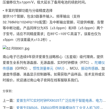
压偏移仅为±1ppm/V，极大延长了备用电池的续航时间。
• 丰富的管脚功能与分级精度选择
提供10个管脚，包含3路事件输入、频率输出（支持
32.768kHz/1024Hz/1Hz配置）及中断输出管脚，可提供唤醒、告警
等中断功能。产品同样分为XS（±3.0ppm）和XB（±5.0ppm）两个
子型号，适应不同精度需求；在85℃~105℃高温下，误差也仅为
±5ppm（月误差最大±13.2秒）。
南山电子已连续9年获评爱普生战略核心（五星级）级代理商，提供
爱普生全系列有源晶振、无源晶振、实时时钟模块（RTC）、
陀螺仪
传感器
（GYRO）、
惯性测量单元
（
IMU
）、MCU、
振动传感器
、加
速度传感器、液晶显示控制器等。如需获取产品样品、技术支持或实
时报价，欢迎通过南山电子官网在线客服联系我们。
分享到：
上一篇：
爱普生RTC实时时钟RX8025T广泛应用于智能电表、电力采集器、集中器等电力终端设备
下一篇：
爱普生EM505、EM503惯性测量模块在工业无人机飞控上的应用解决方案