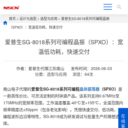
首页
>
设计与选型
>
选型与应用
> 爱普生SG-8018系列可编程晶振
（SPXO）：宽温低功耗，快速交付
爱普生SG-8018系列可编程晶振（SPXO）：宽
温低功耗，快速交付
作者：爱普生代理江苏南山
发布时间：2026-06-03
分类：
选型与应用
浏览：64次
南山电子代理的
爱普生SG-8018系列可编程
晶体振荡器
（SPXO）
是
一款高性价比、可灵活定制的时钟源产品。该系列支持0.67MHz至
170MHz的宽频率范围，工作温度覆盖-40℃至+105℃，全温范围内
频率精度达±50ppm（包含老化影响）。凭借快速交付、低功耗、可
在
编程波形边沿等特性，SG-8018成为研发调试与批量生产的理想选
线
择。
客