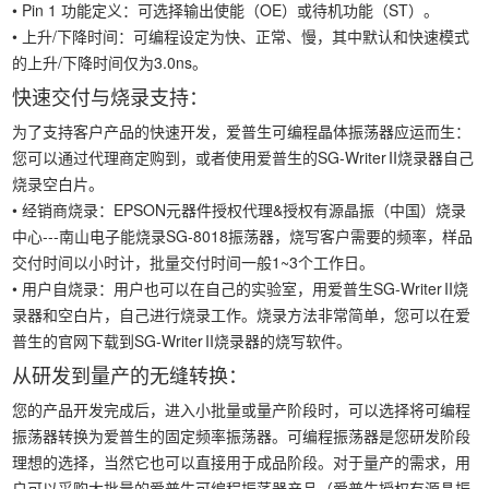
• Pin 1 功能定义：可选择输出使能（OE）或待机功能（ST）。
• 上升/下降时间：可编程设定为快、正常、慢，其中默认和快速模式
的上升/下降时间仅为3.0ns。
快速交付与烧录支持：
为了支持客户产品的快速开发，爱普生可编程晶体振荡器应运而生：
您可以通过代理商定购到，或者使用爱普生的SG-Writer II烧录器自己
烧录空白片。
• 经销商烧录：EPSON元器件授权代理&授权有源晶振（中国）烧录
中心---南山电子能烧录SG-8018振荡器，烧写客户需要的频率，样品
交付时间以小时计，批量交付时间一般1~3个工作日。
• 用户自烧录：用户也可以在自己的实验室，用爱普生SG-Writer II烧
录器和空白片，自己进行烧录工作。烧录方法非常简单，您可以在爱
普生的官网下载到SG-Writer II烧录器的烧写软件。
从研发到量产的无缝转换：
您的产品开发完成后，进入小批量或量产阶段时，可以选择将可编程
振荡器转换为爱普生的固定频率振荡器。可编程振荡器是您研发阶段
理想的选择，当然它也可以直接用于成品阶段。对于量产的需求，用
户可以采购大批量的爱普生可编程振荡器产品（爱普生授权有源晶振