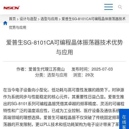
首页
>
设计与选型
>
选型与应用
> 爱普生SG-8101CA可编程晶体振荡器技术
优势与应用
爱普生SG-8101CA可编程晶体振荡器技术优势
与应用
作者：爱普生代理江苏南山
发布时间：2025-07-03
分类：
选型与应用
浏览：29次
在当今电子设备向小型化、低功耗与高可靠性发展的趋势下，时钟源
作为系统同步与性能稳定的核心元件，其重要性日益凸显。爱普生推
出的SG-8101系列可编程晶振凭借其卓越的频率精度、灵活的可编程
特性和广泛的温度适应性，已成为工业控制、医疗设备及通信系统等
在
高端领域的理想选择。爱普生可编程晶振不仅突破了传统固定频率振
线
荡器的开发限制，更以PLL技术和低功耗架构为电子设计带来了革新
客