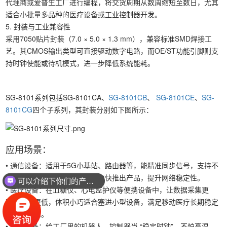
代理商或爱普生工厂进行编程，将交货周期从数周缩短至数日，尤其
适合小批量多品种的医疗设备或工业控制器开发。
5. 封装与工业兼容性
采用7050贴片封装（7.0 × 5.0 × 1.3 mm），兼容标准SMD焊接工
艺。其CMOS输出类型可直接驱动数字电路，而OE/ST功能引脚则支
持时钟使能或待机模式，进一步降低系统能耗。
SG-8101系列包括SG-8101CA、
SG-8101CB
、
SG-8101CE
、
SG-
8101CG
四个子系列，其封装分别如下图所示：
应用场景：
• 通信设备：适用于5G小基站、路由器等，能精准同步信号，支持不
同频段灵活切换，帮设备厂商更快推出产品，提升网络稳定性。
可以介绍下你们的产品么？
• 医疗设备：在血糖仪、心电监护仪等便携设备中，让数据采集更
准，耗电更低，体积小巧适合塞进小型设备，满足移动医疗长期稳定
工作的需求。
• 工业设备：给工厂里的机器人、控制器当 “稳定时钟”，不怕高温、