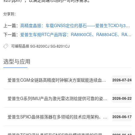
±25 ppm），以满足高端市场的严苛时序需求。
分享到：
上一篇：
高精度晶振：车载GNSS定位的基石——爱普生TCXO与32.768kHz晶振方案推荐
下一篇：
爱普生车规RTC产品阵容：RA8900CE、RA8804CE、RA8000CE、RA4000CE特性解析
可编程晶振
SG-8200CJ
SG-8201CJ
选型与应用
爱普生CGM全链路高精度时钟解决方案赋能连续血糖监测C
2026-07-24
爱普生G系列IMU产品为激光雷达测绘提供可靠的姿态稳定
2026-06-22
爱普生SPXO晶体振荡器在多领域的技术应用架构、性能需
2026-06-17