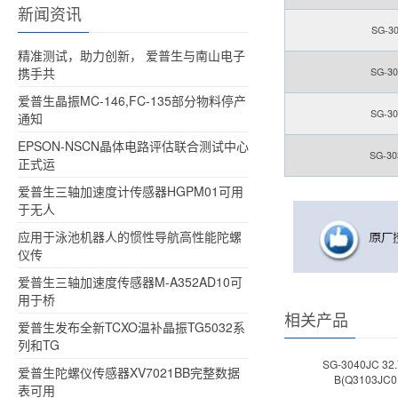
新闻资讯
SG-30
精准测试，助力创新， 爱普生与南山电子
携手共
SG-30
爱普生晶振MC-146,FC-135部分物料停产
SG-30
通知
EPSON-NSCN晶体电路评估联合测试中心
SG-30
正式运
爱普生三轴加速度计传感器HGPM01可用
于无人
应用于泳池机器人的惯性导航高性能陀螺
仪传
爱普生三轴加速度传感器M-A352AD10可
用于桥
相关产品
爱普生发布全新TCXO温补晶振TG5032系
列和TG
SG-3040JC 32.
爱普生陀螺仪传感器XV7021BB完整数据
B(Q3103JC0
表可用