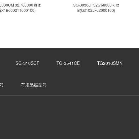
3030CM 32.768000 kHz
SG-3030JF 32.768000 kHz
(X1B000211000100)
B(Q3102JF02000100)
SG-310SCF
TG-3541CE
TG2016SMN
号
车规晶振型号