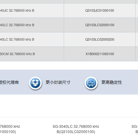
40JC 32.768000 kHz B
Q3103JC01000100
40LC 32.768000 kHz B
Q3103LC02000100
40LC 32.768000 kHz B
Q3103LC02000200
30CM 32.768000 kHz B
X1B000211000100
768000 kHz
SG-3040LC 32.768000 kHz
SG-
1000100)
B(Q3103LC02000100)
B