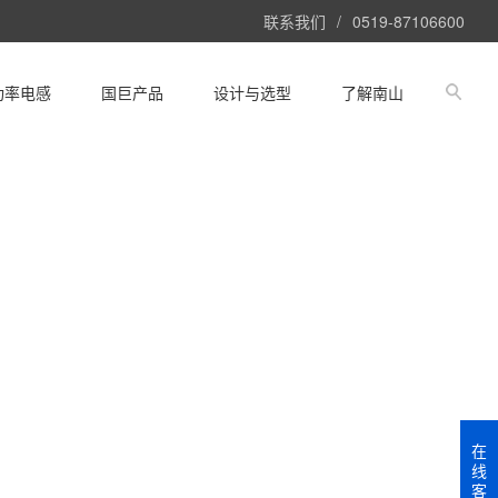
联系我们
/
0519-87106600
功率电感
国巨产品
设计与选型
了解南山
在
线
客