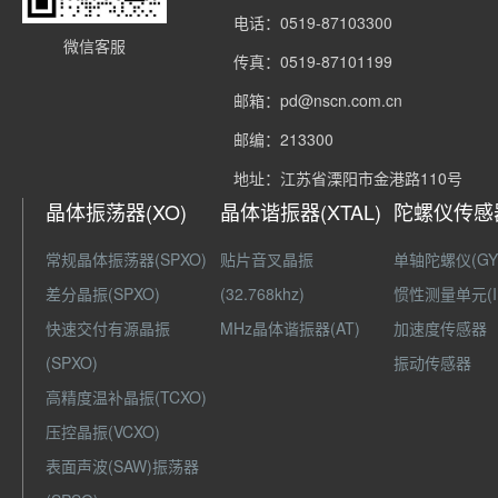
电话：0519-87103300
微信客服
传真：0519-87101199
邮箱：pd@nscn.com.cn
邮编：213300
地址：江苏省溧阳市金港路110号
晶体振荡器(XO)
晶体谐振器(XTAL)
陀螺仪传感
常规晶体振荡器(SPXO)
贴片音叉晶振
单轴陀螺仪(GY
差分晶振(SPXO)
(32.768khz)
惯性测量单元(I
快速交付有源晶振
MHz晶体谐振器(AT)
加速度传感器
(SPXO)
振动传感器
高精度温补晶振(TCXO)
压控晶振(VCXO)
表面声波(SAW)振荡器