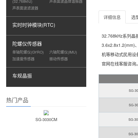
(32.768khz)
声表面波晶体谐振器
声表面波滤波器
详细信息
选
实时时钟模块(RTC)
32.768kHz系
陀螺仪传感器
3.6x2.8x1.2
单轴陀螺仪(GYRO)
六轴陀螺仪(IMU)
机等移动式民用设
加速度传感器
振动传感器
官网在线客服咨询
车规晶振
SG-30
热门产品
SG-30
SG-3030CM
SG-30
SG-30