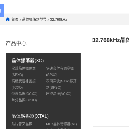
首页
>
晶体振荡器型号
>
32.768kHz
32.768kH
产品中心
晶体振荡器(XO)
常规晶体振荡器
快速交付有源晶振
(SPXO)
(SPXO)
高精度温补晶振
表面声波(SAW)振荡
(TCXO)
器(SPSO)
恒温晶振(OCXO)
压控晶振(VCXO)
差分晶振(SPXO)
晶体谐振器(XTAL)
贴片音叉晶振
MHz晶体谐振器(AT)