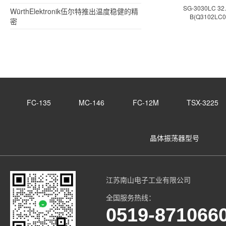
SG-3030LC 32.
WürthElektronik伍尔特推出温度稳健的精
B(Q3102LC0
密
FC-135
MC-146
FC-12M
TSX-3225
晶体振荡器型号
江苏南山电子工业有限公司
全国服务热线：
0519-871066