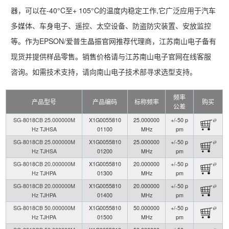
器，可以在-40°C至+ 105°C的温度内稳定工作,它广泛应用于汽车
多媒体、车身电子、遥控、太空设备、防盗防灾装置、安放监控
等。作为EPSON/爱普生晶振官网推荐代理商，江苏南山电子备有
现货并提供样品零售。销售价格请与江苏南山电子官网在线客服
咨询。如需技术支持，请向南山电子技术部寻求选型支持。
频率
产品型号
产品编码
标称频率
购买
公差
SG-8018CB 25.000000M
X1G0055810
25.000000
+/-50 p
Hz TJHSA
01100
MHz
pm
SG-8018CB 25.000000M
X1G0055810
25.000000
+/-50 p
Hz TJHSA
01200
MHz
pm
SG-8018CB 20.000000M
X1G0055810
20.000000
+/-50 p
Hz TJHPA
01300
MHz
pm
SG-8018CB 20.000000M
X1G0055810
20.000000
+/-50 p
Hz TJHPA
01400
MHz
pm
SG-8018CB 50.000000M
X1G0055810
50.000000
+/-50 p
Hz TJHPA
01500
MHz
pm