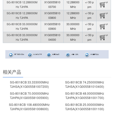
SG-8018CB 12.288000M
X1G0055810
12.288000
+/-50 p
Hz TJHPA
03700
MHz
pm
SG-8018CB 12.288000M
X1G0055810
12.288000
+/-50 p
Hz TJHPA
03800
MHz
pm
SG-8018CB 33.000000M
X1G0055810
33.000000
+/-50 p
Hz TJHPA
03900
MHz
pm
SG-8018CB 33.000000M
X1G0055810
33.000000
+/-50 p
Hz TJHPA
04000
MHz
pm
相关产品
SG-8018CB 33.333000MHz
SG-8018CB 74.250000MHz
TJHSA(X1G005581007200)
TJHSA(X1G005581010400)
SG-8018CB 70.000000MHz
SG-8018CB 48.000000MHz
TJHPA(X1G005581005900)
TJHPA(X1G005581001700)
SG-8018CB 108.480000MHz
SG-8018CB 25.000000MHz
TJHPA(X1G005581008600)
TJHSA(X1G005581001100)