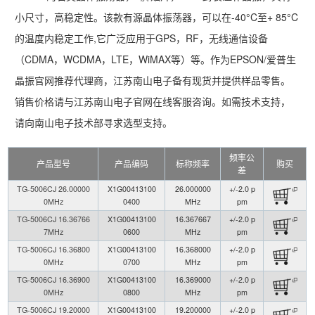
小尺寸，高稳定性。该款有源晶体振荡器，可以在-40°C至+ 85°C
的温度内稳定工作,它广泛应用于GPS，RF，无线通信设备
（CDMA，WCDMA，LTE，WiMAX等）等。作为EPSON/爱普生
晶振官网推荐代理商，江苏南山电子备有现货并提供样品零售。
销售价格请与江苏南山电子官网在线客服咨询。如需技术支持，
请向南山电子技术部寻求选型支持。
频率公
产品型号
产品编码
标称频率
购买
差
TG-5006CJ 26.00000
X1G00413100
26.000000
+/-2.0 p
0MHz
0400
MHz
pm
TG-5006CJ 16.36766
X1G00413100
16.367667
+/-2.0 p
7MHz
0600
MHz
pm
TG-5006CJ 16.36800
X1G00413100
16.368000
+/-2.0 p
0MHz
0700
MHz
pm
TG-5006CJ 16.36900
X1G00413100
16.369000
+/-2.0 p
0MHz
0800
MHz
pm
TG-5006CJ 19.20000
X1G00413100
19.200000
+/-2.0 p