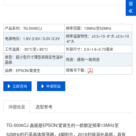
服
产品系列：TG-5006CJ
频率范围：13MHz至52MHz
频率温度特性：±0.5×10 -6*大 ±2.0×10
电源电压：1.8V /2.8V / 3.0V /3.3V
-6*大
工作温度：-30°C至+ 85°C
外部尺寸：2.0×1.6×0.73毫米
类型：超小型尺寸薄型高稳定性温补
用途：通用/一般用途
晶振
规格书下载：
品牌：EPSON/爱普生
立即咨询
申请样品
详细信息
选型参考
TG-5006CJ 晶振是EPSON/爱普生的一款额定频率13MHz至
52MHz的石英晶体振荡器，4脚贴片，2016封装温补晶振，具有