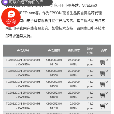
可以介绍下你们的产品么？
85°C的温度内稳定工作,它广泛应用于小型基站，Stratum3，
SyncE，IEEE1588等。作为EPSON/爱普生晶振官网推荐代理
商，江苏南山电子备有现货并提供样品零售。销售价格请与江苏
南山电子官网在线客服咨询。如需技术支持，请向南山电子技术
部寻求选型支持。
频率
产品型号
产品编码
标称频率
购买
公差
TG5032CGN 25.000000MH
X1G0052310
25.00000
+/-1.0
z CAGHDA
01100
0MHz
ppm
TG5032CGN 20.000000MH
X1G0052310
20.00000
+/-1.0
z CAGHDA
01300
0MHz
ppm
TG5032CGN 20.000000MH
X1G0052310
20.00000
+/-1.0
z CAGHDA
01500
0MHz
ppm
TG5032CGN 25.000000MH
X1G0052310
25.00000
+/-1.0
z CAGHDA
01600
0MHz
ppm
TG5032CGN 10.000000MH
X1G0052310
10.00000
+/-1.0
z CAGHDA
01700
0MHz
ppm