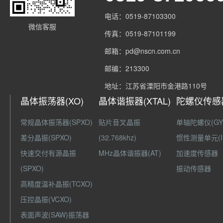
电话：0519-87103300
微信客服
传真：0519-87101199
邮箱：pd@nscn.com.cn
邮编：213300
地址：江苏省溧阳市金港路110号
晶体振荡器(XO)
晶体谐振器(XTAL)
陀螺仪传感
常规晶体振荡器(SPXO)
贴片音叉晶振
单轴陀螺仪(GY
差分晶振(SPXO)
(32.768khz)
惯性测量单元(I
快速交付有源晶振
MHz晶体谐振器(AT)
加速度传感器
(SPXO)
振动传感器
高精度温补晶振(TCXO)
压控晶振(VCXO)
表面声波(SAW)振荡器