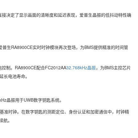
性直接决定了显示画面的清晰度和延迟表现，爱普生晶振的低抖动特性确
生RA8900CE实时时钟模块再次登场，为BMS提供精准的时间管
RA8900CE配合FC2012AA
32.768kHz晶振
，为BMS主控芯片
延长电池寿命。
8kHz晶振用于UWB数字钥匙系统。
准的低频基准时钟。在数字钥匙的测距定位、身份认证和加密通信中，时钟精
续航。