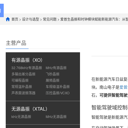
首页
>
设计与选型
>
常见问题
> 爱普生晶振和时钟模块赋能新能源汽车：从
主营产品
有源晶振（XO）
32.768kHz有源晶振
MHz有源晶振
多输出差分晶振
飞秒晶振
在新能源汽车日益复
可编程晶振
展频晶振
常规温补晶振
车规级温补晶振
块。南山电子是
爱普
声表面波振荡器
压控晶振/VCXO
石，
可提供智能驾驶
智能驾驶域控制器
无源晶振（XTAL）
kHz无源晶振
MHz无源晶振
智能驾驶是新能源汽车
在自动驾驶场景下，