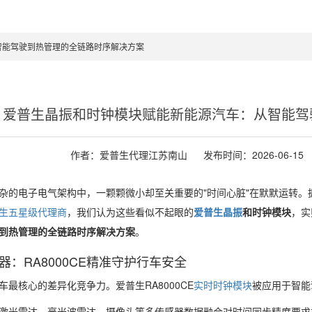
智能驾驶到热管理的全链路时序解决方案
爱普生晶振和时钟模块赋能新能源汽车：从智能驾
作者：爱普生代理江苏南山
发布时间：2026-06-15
杂的电子电气架构中，一颗颗微小却至关重要的"时间心脏"在默默运转。
生五星级代理商
，我们认为这些看似不起眼的
爱普生晶振
和时钟模块
，实
到热管理的全链路时序解决方案
。
：RA8000CE精准守护行车安全
最核心的差异化竞争力。爱普生RA8000CE
实时时钟模块
被应用于智能
激光雷达、毫米波雷达、摄像头等多传感器数据融合对时间同步精度要求极高