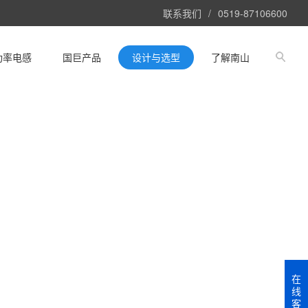
联系我们
/
0519-87106600
功率电感
国巨产品
设计与选型
了解南山
在
线
客