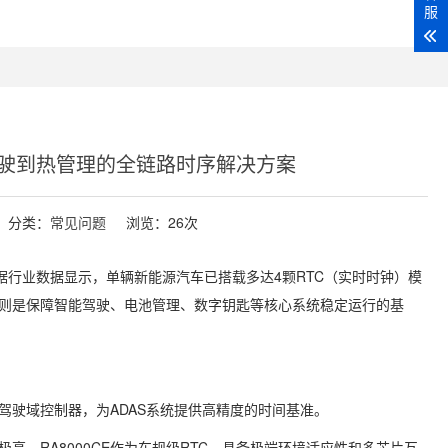
服
驶到热管理的全链路时序解决方案
分类：
常见问题
浏览：26次
据行业数据显示，单辆新能源汽车已搭载多达4颗RTC（实时时钟）模
则是保障智能驾驶、电池管理、数字钥匙等核心系统稳定运行的基
驾驶域控制器，为ADAS系统提供高精度的时间基准。
。RA8000CE作为车规级RTC，具备极端环境适应性和多芯片互