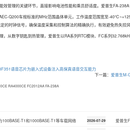
能效管理的关键环节，直接影响电池性能和乘员舒适度。爱普生FA-238A
符合AEC-Q200车规标准的MHz范围晶体单元，工作温度范围宽至-40℃~+
稳定的时钟信号，确保温度采集和控制算法的精确执行，有效避免热失控
，从数字钥匙到热管理，爱普生以RA系列RTC模块、FC系列32.768
V3F351语音芯片为嵌入式设备注入高保真语音交互能力
下一篇：
爱普生M-
00CE
RA4000CE
FC2012AA
FA-238A
00BASE-T1和1000BASE-T1等车载网络
爱普生F
2026-07-29