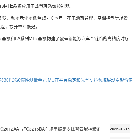
16MHz晶振应用于热管理系统控制器。
125℃，频率老化率低至±5×10⁻⁶/年。在电池热管理、空调控制等场景
风险，提升整车能效。
kHz晶振和FA系列MHz晶振构建了覆盖新能源汽车全链路的高精度时序
G330PDG0惯性测量单元IMU在平台稳定和光学防抖领域展现卓越价值
C2012AA与FC3215BA车规晶振是支撑智驾域控精准
2026-07-15