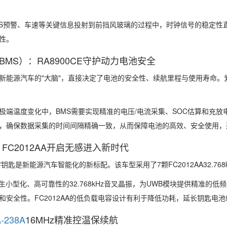
AS预警、车速等关键信息投射到前挡风玻璃的过程中，时钟信号的稳定
性。
MS）：RA8900CE守护动力电池安全
新能源汽车的"大脑"，直接决定了电池的安全性、续航里程与使用寿命。爱普
端温度变化中，BMS需要实现精准的电压/电流采集、SOC估算和充放电控制。
，确保数据采集的时间间隔精确一致，从而保障电池的高效、安全使用，
FC2012AA开启无感进入新时代
钥匙是新能源汽车智能化的新标配。该车型采用了7颗FC2012AA32.76
爱普生小型化、高可靠性的32.768kHz音叉晶振，为UWB模块提供精
和安全性。FC2012AA的低负载电容设计有利于降低功耗，延长钥匙电池
A-238A
16MHz精准控温保续航