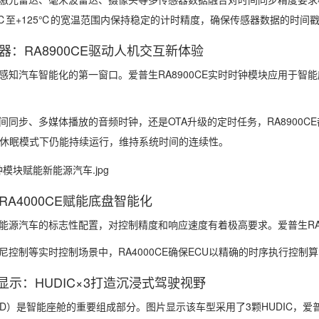
0℃至+125℃的宽温范围内保持稳定的计时精度，确保传感器数据的时
：RA8900CE驱动人机交互新体验
感知汽车智能化的第一窗口。爱普生RA8900CE实时时钟模块应用于
间同步、多媒体播放的音频时钟，还是OTA升级的定时任务，RA8900
U休眠模式下仍能持续运行，维持系统时间的连续性。
A4000CE赋能底盘智能化
能源汽车的标志性配置，对控制精度和响应速度有着极高要求。爱普生RA
尼控制等实时控制场景中，RA4000CE确保ECU以精确的时序执行控
显示：HUDIC×3打造沉浸式驾驶视野
UD）是智能座舱的重要组成部分。图片显示该车型采用了3颗HUDIC，爱