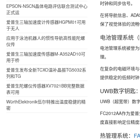
时钟和同步信号。
EPSON-NSCN晶体电路评估联合测试中心
正式运
在将导航信息、AD
爱普生三轴加速度计传感器HGPM01可用
保了视觉体验的流畅
于无人
电池管理系统（B
应用于泳池机器人的惯性导航高性能陀螺
仪传
电池管理系统被誉为
爱普生三轴加速度传感器M-A352AD10可
理。
用于桥
在复杂的电磁环境与极
爱普生发布全新TCXO温补晶振TG5032系
列和TG
提供稳定的低频时钟
爱普生陀螺仪传感器XV7021BB完整数据
UWB数字钥匙：
表可用
UWB（超宽带）数字
WürthElektronik伍尔特推出温度稳健的精
密
FC2012AA作为
度直接影响定位精度
热管理系统：
F