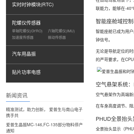
实时时钟模块(RTC)
联能力，能够在-4
智能座舱域控制器
陀螺仪传感器
单轴陀螺仪(GYRO)
六轴陀螺仪(IMU)
智能座舱已成为用户
加速度传感器
振动传感器
钟信号。
无论是导航定位的时
汽车用晶振
的严苛要求，在CP
贴片功率电感
空气悬架系统：R
新闻资讯
空气悬架作为高端新
在车身高度调节、阻
精准测试，助力创新， 爱普生与南山电子
携手共
PHUD全景抬头
爱普生晶振MC-146,FC-135部分物料停产
全景抬头显示（PH
通知