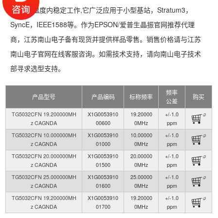
85°C的温度内稳定工作,它广泛应用于小型基站，Stratum3，
SyncE，IEEE1588等。作为EPSON/爱普生晶振官网推荐代理
商，江苏南山电子备有现货并提供样品零售。销售价格请与江苏
南山电子官网在线客服咨询。如需技术支持，请向南山电子技术
部寻求选型支持。
频率
产品型号
产品编码
标称频率
购买
公差
TG5032CFN 19.200000MH
X1G0053910
19.20000
+/-1.0
z CAGNDA
00600
0MHz
ppm
TG5032CFN 10.000000MH
X1G0053910
10.00000
+/-1.0
z CAGNDA
01000
0MHz
ppm
TG5032CFN 20.000000MH
X1G0053910
20.00000
+/-1.0
z CAGNDA
01500
0MHz
ppm
TG5032CFN 25.000000MH
X1G0053910
25.00000
+/-1.0
z CAGNDA
01600
0MHz
ppm
TG5032CFN 19.200000MH
X1G0053910
19.20000
+/-1.0
z CAGNDA
01700
0MHz
ppm