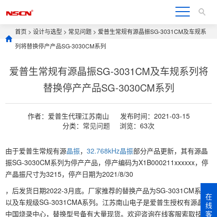
首页
>
设计与选型
>
常见问题
> 爱普生常规有源晶振SG-3031CM及车规系
列将替换停产产品SG-3030CM系列
爱普生常规有源晶振SG-3031CM及车规系列将
替换停产产品SG-3030CM系列
作者：爱普生代理江苏南山
发布时间：2021-03-15
分类：
常见问题
浏览：63次
由于爱普生常规有源
晶振
，
32.768kHz晶振
部分产品更新，其有源晶
振SG-3030CM系列为停产产品，停产编码为X1B000211xxxxxx，停
产晶振尺寸为3215，停产日期为2021/8/30
，后发货日期2022-3月底。厂家推荐的替换产品为SG-3031CM系列
在
以及车规级SG-3031CMA系列。江苏南山电子是爱普生授权有源晶振
线
中国烧录中心，替换型号备有大量现货。欢迎咨询在线客服索取技术
客