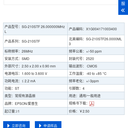
服
产品型号：SG-210STF 26.000000MHz
产品编码：X1G004171003400
L
北美编码：SG-210STF26.0000ML
产品系列：SG-210STF
3
标称频率：26MHz
频率公差：+/-50 ppm
安装方式：SMD
封装代号：2520
外部尺寸：2.50 x 2.00 x 0.90 mm
输出波形： CMOS
电源电压：1.600 to 3.600 V
工作温度：-40 to +85 °C
功耗电流：≤ 2.2 mA
频率老化：+/-3ppm
功能：ST
引脚数：4
类型：常规有源晶振
用途：通用/一般用途
规格书下载：
品牌：EPSON/爱普生
起订量:≥1
价格：￥2.50
立即咨询
申请样品