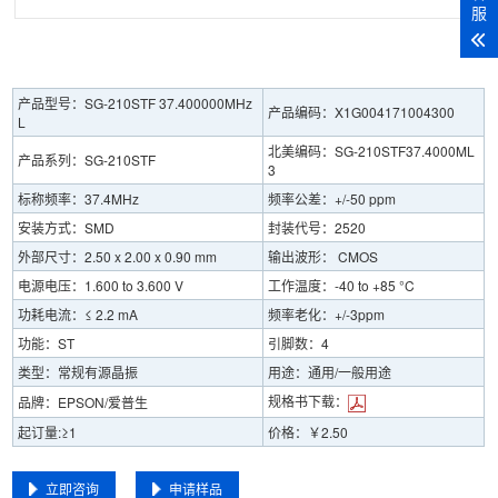
服
产品型号：SG-210STF 37.400000MHz
产品编码：X1G004171004300
L
北美编码：SG-210STF37.4000ML
产品系列：SG-210STF
3
标称频率：37.4MHz
频率公差：+/-50 ppm
安装方式：SMD
封装代号：2520
外部尺寸：2.50 x 2.00 x 0.90 mm
输出波形： CMOS
电源电压：1.600 to 3.600 V
工作温度：-40 to +85 °C
功耗电流：≤ 2.2 mA
频率老化：+/-3ppm
功能：ST
引脚数：4
类型：常规有源晶振
用途：通用/一般用途
规格书下载：
品牌：EPSON/爱普生
起订量:≥1
价格：￥2.50
立即咨询
申请样品