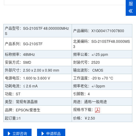
服
产品型号：SG-210STF 48.000000MHz
产品编码：X1G004171007800
S
北美编码：SG-210STF48.0000MS
产品系列：SG-210STF
3
标称频率：48MHz
频率公差：+/-25 ppm
安装方式：SMD
封装代号：2520
外部尺寸：2.50 x 2.00 x 0.90 mm
输出波形： CMOS
电源电压：1.600 to 3.600 V
工作温度：-20 to +70 °C
功耗电流：≤ 2.6 mA
频率老化：+/-3ppm
功能：ST
引脚数：4
类型：常规有源晶振
用途：通用/一般用途
规格书下载：
品牌：EPSON/爱普生
起订量:≥1
价格：￥2.50
立即咨询
申请样品