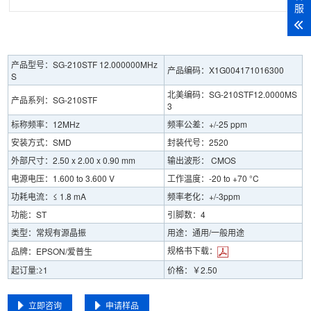
服
产品型号：SG-210STF 12.000000MHz
产品编码：X1G004171016300
S
北美编码：SG-210STF12.0000MS
产品系列：SG-210STF
3
标称频率：12MHz
频率公差：+/-25 ppm
安装方式：SMD
封装代号：2520
外部尺寸：2.50 x 2.00 x 0.90 mm
输出波形： CMOS
电源电压：1.600 to 3.600 V
工作温度：-20 to +70 °C
功耗电流：≤ 1.8 mA
频率老化：+/-3ppm
功能：ST
引脚数：4
类型：常规有源晶振
用途：通用/一般用途
规格书下载：
品牌：EPSON/爱普生
起订量:≥1
价格：￥2.50
立即咨询
申请样品