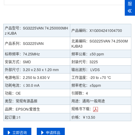
服
产品型号：SG3225VAN 74.250000MH
产品编码：X1G004241004700
z KJBA
北美编码：SG3225VAN 74.2500M
产品系列：SG3225VAN
KJBA3
标称频率：74.25MHz
频率公差：±50 ppm
安装方式：SMD
封装代号：3225
外部尺寸：3.20 x 2.50 x 1.20 mm
输出波形： LVDS
电源电压：2.250 to 3.630 V
工作温度：-20 to +70 ℃
功耗电流：≤ 30.0 mA
频率老化：±5ppm
功能：OE
引脚数：4
类型：常规有源晶振
用途：通用/一般用途
规格书下载：
品牌：EPSON/爱普生
起订量:≥1
价格：￥13.50
立即咨询
申请样品