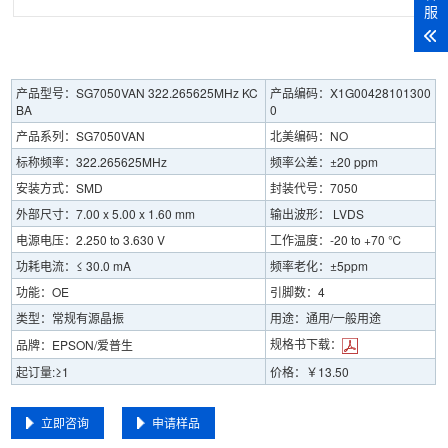
服
产品型号：SG7050VAN 322.265625MHz KC
产品编码：X1G00428101300
BA
0
产品系列：SG7050VAN
北美编码：NO
标称频率：322.265625MHz
频率公差：±20 ppm
安装方式：SMD
封装代号：7050
外部尺寸：7.00 x 5.00 x 1.60 mm
输出波形： LVDS
电源电压：2.250 to 3.630 V
工作温度：-20 to +70 ℃
功耗电流：≤ 30.0 mA
频率老化：±5ppm
功能：OE
引脚数：4
类型：常规有源晶振
用途：通用/一般用途
规格书下载：
品牌：EPSON/爱普生
起订量:≥1
价格：￥13.50
立即咨询
申请样品