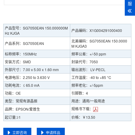
服
产品型号：SG7050EAN 150.000000M
产品编码：X1G004291000400
Hz KJGA
北美编码：SG7050EAN 150.0000
产品系列：SG7050EAN
M KJGA3
标称频率：150MHz
频率公差：+/-50 ppm
安装方式：SMD
封装代号：7050
外部尺寸：7.00 x 5.00 x 1.60 mm
输出波形： LV-PECL
电源电压：2.250 to 3.630 V
工作温度：-40 to +85 °C
功耗电流：≤ 65.0 mA
频率老化：+/-5ppm
功能：OE
引脚数：4
类型：常规有源晶振
用途：通用/一般用途
规格书下载：
品牌：EPSON/爱普生
起订量:≥1
价格：￥13.50
立即咨询
申请样品