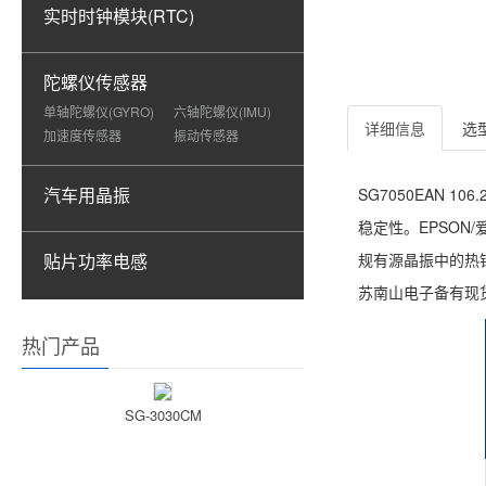
实时时钟模块(RTC)
陀螺仪传感器
单轴陀螺仪(GYRO)
六轴陀螺仪(IMU)
详细信息
选
加速度传感器
振动传感器
汽车用晶振
SG7050EAN 1
稳定性。EPSON/爱
贴片功率电感
规有源晶振中的热销型
苏南山电子备有现
热门产品
SG-3030CM