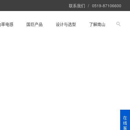
联系我们
/
0519-87106600
功率电感
国巨产品
设计与选型
了解南山
在
线
客