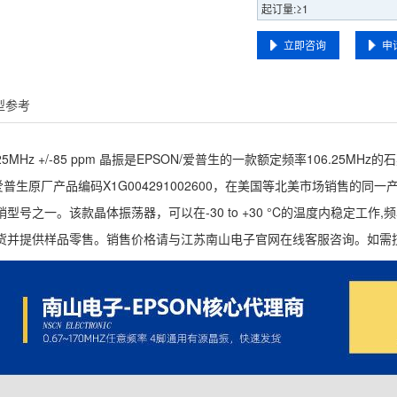
起订量:≥1
立即咨询
申
型参考
06.25MHz +/-85 ppm 晶振是EPSON/爱普生的一款额定频率106
普生原厂产品编码X1G004291002600，在美国等北美市场销售的同一产品编码为
号之一。该款晶体振荡器，可以在-30 to +30 °C的温度内稳定工作,频
货并提供样品零售。销售价格请与江苏南山电子官网在线客服咨询。如需