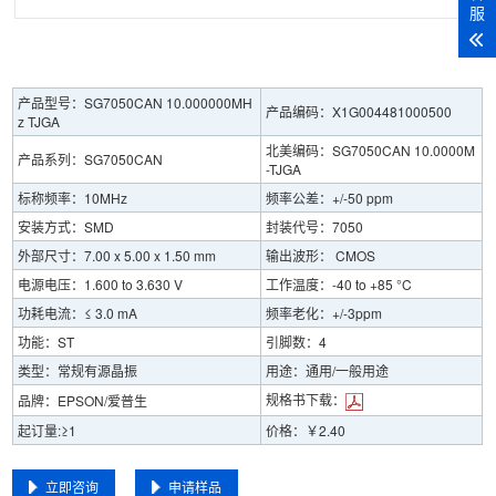
服
产品型号：SG7050CAN 10.000000MH
产品编码：X1G004481000500
z TJGA
北美编码：SG7050CAN 10.0000M
产品系列：SG7050CAN
-TJGA
标称频率：10MHz
频率公差：+/-50 ppm
安装方式：SMD
封装代号：7050
外部尺寸：7.00 x 5.00 x 1.50 mm
输出波形： CMOS
电源电压：1.600 to 3.630 V
工作温度：-40 to +85 °C
功耗电流：≤ 3.0 mA
频率老化：+/-3ppm
功能：ST
引脚数：4
类型：常规有源晶振
用途：通用/一般用途
规格书下载：
品牌：EPSON/爱普生
起订量:≥1
价格：￥2.40
立即咨询
申请样品