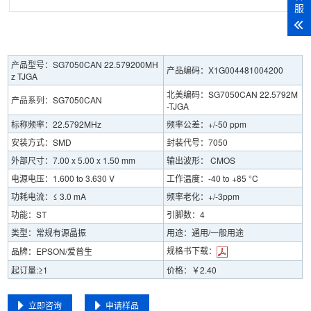
服
产品型号：SG7050CAN 22.579200MH
产品编码：X1G004481004200
z TJGA
北美编码：SG7050CAN 22.5792M
产品系列：SG7050CAN
-TJGA
标称频率：22.5792MHz
频率公差：+/-50 ppm
安装方式：SMD
封装代号：7050
外部尺寸：7.00 x 5.00 x 1.50 mm
输出波形： CMOS
电源电压：1.600 to 3.630 V
工作温度：-40 to +85 °C
功耗电流：≤ 3.0 mA
频率老化：+/-3ppm
功能：ST
引脚数：4
类型：常规有源晶振
用途：通用/一般用途
规格书下载：
品牌：EPSON/爱普生
起订量:≥1
价格：￥2.40
立即咨询
申请样品