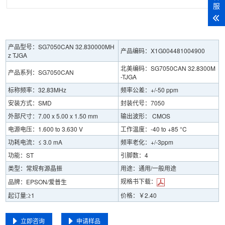
服
产品型号：SG7050CAN 32.830000MH
产品编码：X1G004481004900
z TJGA
北美编码：SG7050CAN 32.8300M
产品系列：SG7050CAN
-TJGA
标称频率：32.83MHz
频率公差：+/-50 ppm
安装方式：SMD
封装代号：7050
外部尺寸：7.00 x 5.00 x 1.50 mm
输出波形： CMOS
电源电压：1.600 to 3.630 V
工作温度：-40 to +85 °C
功耗电流：≤ 3.0 mA
频率老化：+/-3ppm
功能：ST
引脚数：4
类型：常规有源晶振
用途：通用/一般用途
规格书下载：
品牌：EPSON/爱普生
起订量:≥1
价格：￥2.40
立即咨询
申请样品