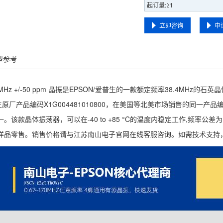
起订量:≥1
立即咨询
申
型参考
38.4MHz +/-50 ppm 晶振是EPSON/爱普生的一款额定频率38.4
生原厂产品编码X1G004481010800，在美国等北美市场销售的同一产品编码为S
该款晶体振荡器，可以在-40 to +85 °C的温度内稳定工作,频率公差为
样品零售。销售价格请与江苏南山电子官网在线客服咨询。如需技术支持