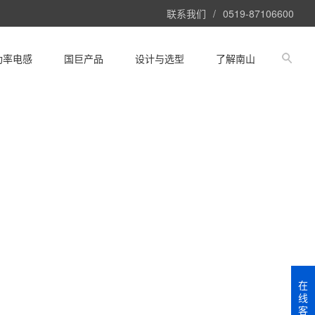
联系我们
/
0519-87106600
功率电感
国巨产品
设计与选型
了解南山
在
线
客