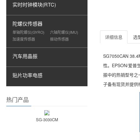
实时时钟模块(RTC)
陀螺仪传感器
单轴陀螺仪(GYRO)
六轴陀螺仪(IMU)
详细信息
选
加速度传感器
振动传感器
汽车用晶振
SG7050CAN 
性。EPSON/爱普
贴片功率电感
振中的热销型号之一。
子备有现货并提供
热门产品
SG-3030CM