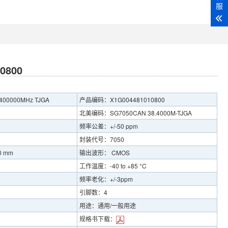
服
0800
00000MHz TJGA
产品编码：X1G004481010800
北美编码：SG7050CAN 38.4000M-TJGA
频率公差：+/-50 ppm
封装代号：7050
0 mm
输出波形： CMOS
工作温度：-40 to +85 °C
频率老化：+/-3ppm
引脚数：4
用途：通用/一般用途
规格书下载：