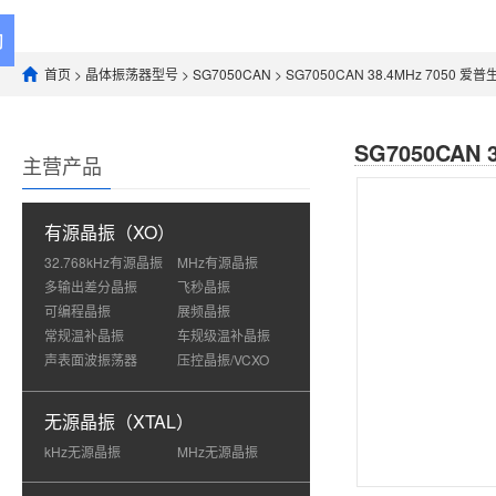
首页
>
晶体振荡器型号
>
SG7050CAN
> SG7050CAN 38.4MHz 7050 爱
SG7050CAN 
主营产品
有源晶振（XO）
32.768kHz有源晶振
MHz有源晶振
多输出差分晶振
飞秒晶振
可编程晶振
展频晶振
常规温补晶振
车规级温补晶振
声表面波振荡器
压控晶振/VCXO
无源晶振（XTAL）
kHz无源晶振
MHz无源晶振