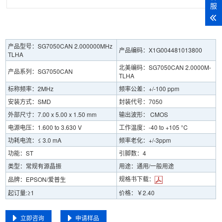
服
产品型号：SG7050CAN 2.000000MHz
产品编码：X1G004481013800
TLHA
北美编码：SG7050CAN 2.0000M-
产品系列：SG7050CAN
TLHA
标称频率：2MHz
频率公差：+/-100 ppm
安装方式：SMD
封装代号：7050
外部尺寸：7.00 x 5.00 x 1.50 mm
输出波形： CMOS
电源电压：1.600 to 3.630 V
工作温度：-40 to +105 °C
功耗电流：≤ 3.0 mA
频率老化：+/-3ppm
功能：ST
引脚数：4
类型：常规有源晶振
用途：通用/一般用途
规格书下载：
品牌：EPSON/爱普生
起订量:≥1
价格：￥2.40
立即咨询
申请样品