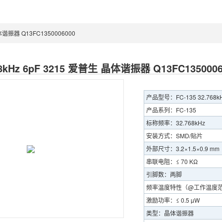
晶体谐振器 Q13FC1350006000
768kHz 6pF 3215 爱普生 晶体谐振器 Q13FC1350006
产品型号：FC-135 32.768kHz 
产品系列：FC-135
标称频率：32.768kHz
安装方式：SMD/贴片
外部尺寸：3.2×1.5×0.9 mm
串联电阻：≤ 70 KΩ
引脚数：两脚
频率温度特性（@工作温度范围）
激励功率：≤ 0.5 µW
类型：晶体谐振器