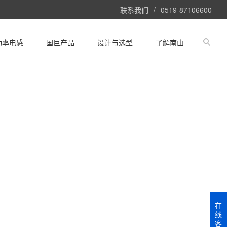
联系我们
/
0519-87106600
功率电感
国巨产品
设计与选型
了解南山
在
线
客