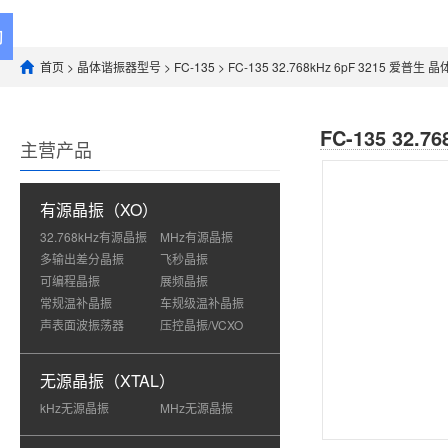
首页
>
晶体谐振器型号
>
FC-135
> FC-135 32.768kHz 6pF 3215 爱普生 
FC-135 32.
主营产品
有源晶振（XO）
32.768kHz有源晶振
MHz有源晶振
多输出差分晶振
飞秒晶振
可编程晶振
展频晶振
常规温补晶振
车规级温补晶振
声表面波振荡器
压控晶振/VCXO
无源晶振（XTAL）
kHz无源晶振
MHz无源晶振