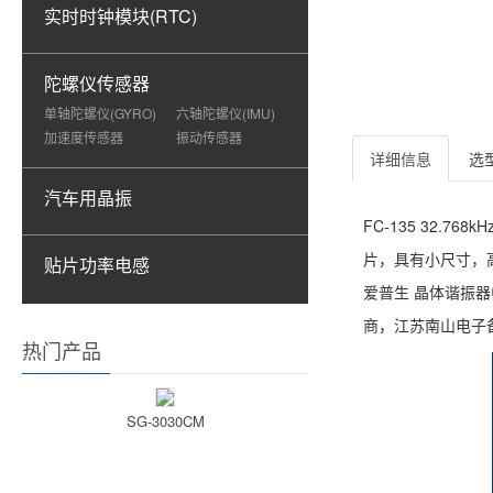
实时时钟模块(RTC)
陀螺仪传感器
单轴陀螺仪(GYRO)
六轴陀螺仪(IMU)
加速度传感器
振动传感器
详细信息
选
汽车用晶振
FC-135 32.7
片，具有小尺寸，高稳
贴片功率电感
爱普生 晶体谐振器
商，江苏南山电子
热门产品
SG-3030CM