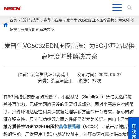
首页
>
设计与选型
>
选型与应用
> 爱普生VG5032EDN压控晶振：为5G小基
站提供高精度时钟解决方案
爱普生VG5032EDN压控晶振：为5G小基站提供
高精度时钟解决方案
作者：爱普生代理江苏南山
发布时间：2025-08-27
分类：
选型与应用
浏览：37次
在5G网络快速部署的背景下，小型基站（SmallCell）凭借灵活的覆
盖补盲能力，已成为网络建设的重要组成部分。面对小基站在空间限
制、户外环境适应性和高速数据处理等多方面的严苛要求，核心时钟
源在稳定性、尺寸与功耗等方面的性能显得尤为关键。南山电子为您
在
推荐
爱普生VG5032EDN压控
晶体振荡器
（VCXO）
，该产品凭借卓
线
越的性能，广泛应用于5G小基站设备中，为其高速互联提供高精度、
客