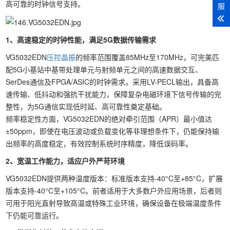
高可靠的时钟信号支持。
服
1、高速稳定的时钟性能，满足5G数据传输需求
VG5032EDN
压控晶振
的频率范围覆盖85MHz至170MHz，可完美匹
配5G小基站中基带处理单元与射频单元之间的高速数据交互、
SerDes通信及FPGA/ASIC的时钟需求。采用LV-PECL输出，具备高
速传输、低抖动和强抗干扰能力，保障复杂电磁环境下信号传输的完
整性，为5G通信实现低时延、高可靠性奠定基础。
频率稳定性方面，VG5032EDN的绝对牵引范围（APR）最小值达
±50ppm，即使在电压波动或负载变化等非理想条件下，仍能保持输
出频率的高度稳定，有效控制系统时序精度，降低误码率。
2、宽温工作能力，适应户外严苛环境
VG5032EDN提供两种温度版本：标准版本支持-40°C至+85°C，扩展
版本支持-40°C至+105°C。前者适用于大多数户外应用场景，后者则
可用于阳光直射导致高温或特殊工业环境，确保设备在极端温度条件
下仍能可靠运行。