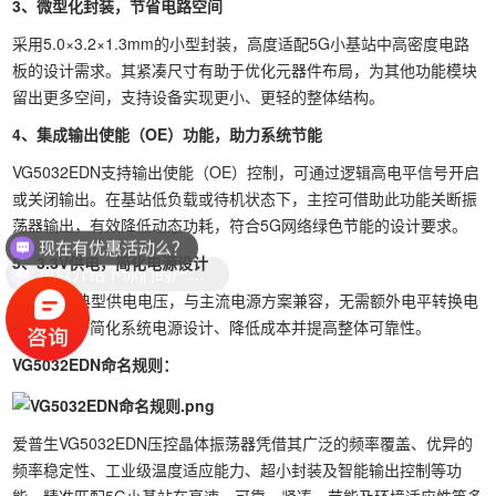
3、微型化封装，节省电路空间
采用5.0×3.2×1.3mm的小型封装，高度适配5G小基站中高密度电路
板的设计需求。其紧凑尺寸有助于优化元器件布局，为其他功能模块
留出更多空间，支持设备实现更小、更轻的整体结构。
4、集成输出使能（OE）功能，助力系统节能
VG5032EDN支持输出使能（OE）控制，可通过逻辑高电平信号开启
或关闭输出。在基站低负载或待机状态下，主控可借助此功能关断振
荡器输出，有效降低动态功耗，符合5G网络绿色节能的设计要求。
现在有优惠活动么？
5、3.3V供电，简化电源设计
可以介绍下你们的产品么？
采用3.3V典型供电电压，与主流电源方案兼容，无需额外电平转换电
路，有助于简化系统电源设计、降低成本并提高整体可靠性。
VG5032EDN命名规则：
爱普生VG5032EDN压控晶体振荡器凭借其广泛的频率覆盖、优异的
频率稳定性、工业级温度适应能力、超小封装及智能输出控制等功
能，精准匹配5G小基站在高速、可靠、紧凑、节能及环境适应性等多