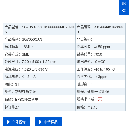
服
产品型号：SG7050CAN 16.000000MHz TJH
产品编码：X1G00448102600
A
0
产品系列：SG7050CAN
北美编码：
标称频率：16MHz
频率公差：+/-50 ppm
安装方式：SMD
封装代号：7050
外部尺寸：7.00 x 5.00 x 1.30 mm
输出波形： CMOS
电源电压：1.620 to 3.630 V
工作温度：-40 to 105 °C
功耗电流：≤ 1.8 mA
频率老化：+/-3ppm
功能：ST
引脚数：4
类型：常规有源晶振
用途：通用/一般用途
规格书下载：
品牌：EPSON/爱普生
起订量:≥1
价格：￥2.40
立即咨询
申请样品