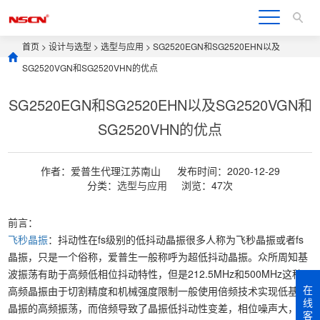
首页
>
设计与选型
>
选型与应用
> SG2520EGN和SG2520EHN以及
SG2520VGN和SG2520VHN的优点
SG2520EGN和SG2520EHN以及SG2520VGN和
SG2520VHN的优点
作者：爱普生代理江苏南山
发布时间：2020-12-29
分类：
选型与应用
浏览：47次
前言：
飞秒晶振
：抖动性在fs级别的低抖动晶振很多人称为飞秒晶振或者fs
晶振，只是一个俗称，爱普生一般称呼为超低抖动晶振。众所周知基
波振荡有助于高频低相位抖动特性，但是212.5MHz和500MHz这种
在
高频晶振由于切割精度和机械强度限制一般使用倍频技术实现低基频
线
晶振的高频振荡，而倍频导致了晶振低抖动性变差，相位噪声大，
客