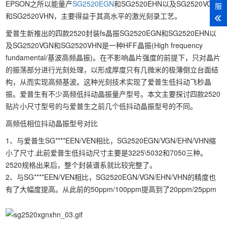
EPSON之所以能量产
SG2520EGN
和SG2520EHN以及SG2520VGN
服
和SG2520VHN，主要得益于其高水平的激光刻录工艺。
爱普生新推出的四款2520封装fs晶振SG2520EGN和SG2520EHN以
及SG2520VGN和SG2520VHN是一种HFF晶振(High frequency
fundamental/基波高频晶振)。在不影响晶片强度的前提下，只对晶片
的振荡部分进行光刻处理，以形成厚度只有几微米的极薄倒立台面结
构，从而实现高频基波。这种光刻技术实现了爱普生低抖动飞秒晶
振。爱普生有不少高频低抖动晶振量产型号。本文主要探讨四款2520
贴片小尺寸型号的与爱普生之前几个低抖动晶振型号的不同。
高频低相位抖动晶振型号对比
1、与爱普生SG****EEN/VEN相比，SG2520EGN/VGN/EHN/VHN缩
小了尺寸.此前爱普生低抖动尺寸主要是3225\5032和7050三种。
2520规格出来后，整个封装谱系就比较完整了。
2、与SG****EEN/VEN相比，SG2520EGN/VGN/EHN/VHN的精度也
有了大幅度提高。从此前的50ppm/100ppm提高到了20ppm/25ppm