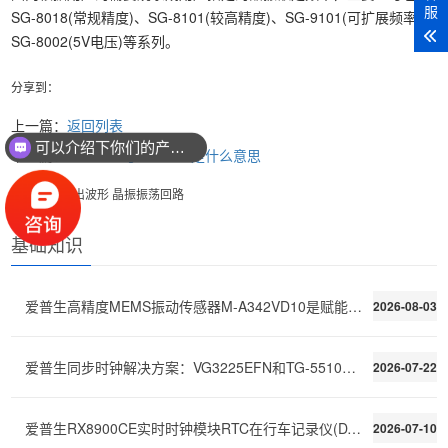
服
SG-8018(常规精度)、SG-8101(较高精度)、SG-9101(可扩展频率)、
SG-8002(5V电压)等系列。
分享到：
上一篇：
返回列表
可以介绍下你们的产品么？
下一篇：
SPI-BUS与I2C-BUS是什么意思
晶振输出波形
晶振振荡回路
基础知识
爱普生高精度MEMS振动传感器M-A342VD10是赋能机器健康
2026-08-03
爱普生同步时钟解决方案：VG3225EFN和TG-5510CA为嵌入式
2026-07-22
爱普生RX8900CE实时时钟模块RTC在行车记录仪(DVR)和事
2026-07-10