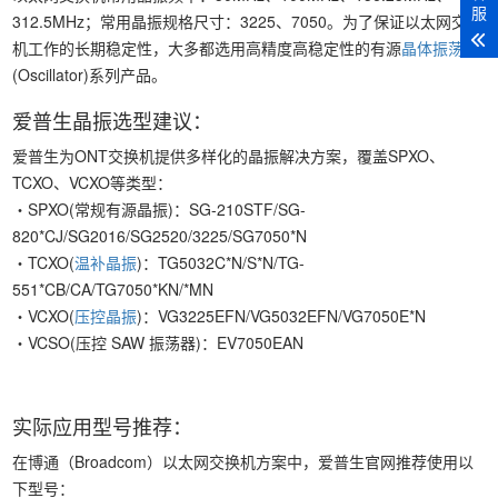
服
312.5MHz；常用晶振规格尺寸：3225、7050。为了保证以太网交换
机工作的长期稳定性，大多都选用高精度高稳定性的有源
晶体振荡器
(Oscillator)系列产品。
爱普生晶振选型建议：
爱普生为ONT交换机提供多样化的晶振解决方案，覆盖SPXO、
TCXO、VCXO等类型：
・SPXO(常规有源晶振)：SG-210STF/SG-
820*CJ/SG2016/SG2520/3225/SG7050*N
・TCXO(
温补晶振
)：TG5032C*N/S*N/TG-
551*CB/CA/TG7050*KN/*MN
・VCXO(
压控晶振
)：VG3225EFN/VG5032EFN/VG7050E*N
・VCSO(压控 SAW 振荡器)：EV7050EAN
实际应用型号推荐：
在博通（Broadcom）以太网交换机方案中，爱普生官网推荐使用以
下型号：