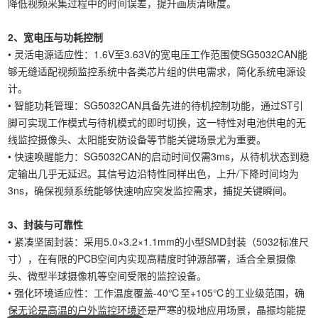
降低视频采集过程中的时间误差，提升画质清晰度。
2、宽电压与功耗控制
• 灵活电源适应性：1.6V至3.63V的宽电压工作范围使SG5032CAN能
够无缝适配视频监控系统中各类芯片组的供电需求，简化系统电源设
计。
• 智能功耗管理：SG5032CAN具备先进的待机控制功能，通过ST引
脚可实现工作模式与待机模式的即时切换，这一特性对电池供电的无
线监控摄像头、太阳能安防设备等节能关键场景尤为重要。
• 快速唤醒能力：SG5032CAN的启动时间仅需3ms，从待机状态到稳
定输出几乎无延迟。其信号边沿特性同样出色，上升/下降时间均为
3ns，确保视频系统能够快速响应突发监控需求，捕捉关键瞬间。
3、封装与可靠性
• 紧凑坚固封装：采用5.0×3.2×1.1mm的小型SMD封装（5032标准尺
寸），在有限的PCB空间内实现高精度时钟源部署，适合全景摄像
头、微型半球摄像机等空间受限的监控设备。
• 强化环境适应性：工作温度覆盖-40℃至+105℃的工业级范围，确
保无论是高温的户外监控环境还是严寒的极地应用场景，晶振均能提