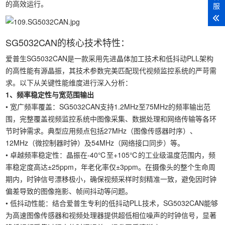
的高效运行。
服
SG5032CAN的核心技术特性：
爱普生SG5032CAN是一款采用先进晶体加工技术和低抖动PLL架构
的高性能有源晶振，其技术参数完美匹配现代视频监控系统的严苛需
求。以下从关键性能维度进行深入分析：
1、频率稳定性与宽范围输出
• 宽广频率覆盖：SG5032CAN支持1.2MHz至75MHz的频率输出范
围，完整覆盖视频监控系统中图像采集、数据处理和网络传输等各环
节时钟需求。典型应用频点包括27MHz（图像传感器时序）、
12MHz（微控制器时钟）及54MHz（网络接口同步）等。
• 卓越频率稳定性：晶振在-40℃至+105℃的工业级温度范围内，频
率稳定度高达±25ppm，年老化率仅±3ppm。在摄像头的整个生命周
期内，时钟信号漂移极小，确保视频采样时刻精准一致，避免因时钟
偏差导致的图像拖影、帧间抖动等问题。
• 低抖动性能：结合爱普生专利的低抖动PLL技术，SG5032CAN能够
为高速图像传感器和视频处理器提供超低相位噪声的时钟信号，显著