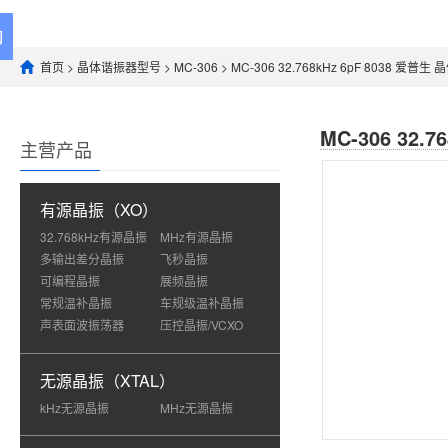
首页
>
晶体谐振器型号
>
MC-306
> MC-306 32.768kHz 6pF 8038 爱普生
MC-306 32.
主营产品
有源晶振（XO）
32.768kHz有源晶振
MHz有源晶振
多输出差分晶振
飞秒晶振
可编程晶振
展频晶振
常规温补晶振
车规级温补晶振
声表面波振荡器
压控晶振/VCXO
无源晶振（XTAL）
kHz无源晶振
MHz无源晶振