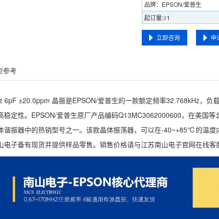
品牌：EPSON/爱普生
起订量:≥1
立即咨询
申
型参考
68kHz 6pF ±20.0ppm 晶振是EPSON/爱普生的一款额定频率32.76
定性。EPSON/爱普生原厂产品编码Q13MC3062000600，在美国等北美市
 晶体谐振器中的热销型号之一。该款晶体振荡器，可以在-40~+85℃的温度内
山电子备有现货并提供样品零售。销售价格请与江苏南山电子官网在线客