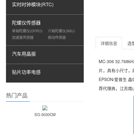
实时时钟模块(RTC)
陀螺仪传感器
单轴陀螺仪(GYRO)
六轴陀螺仪(IMU)
加速度传感器
振动传感器
详细信息
选
汽车用晶振
MC-306 32.7
片，具有小尺寸，高稳
贴片功率电感
EPSON/爱普生
荐代理商，江苏南
热门产品
SG-3030CM