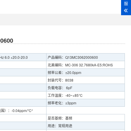
服
0600
6.0 +20.0-20.0
产品编码：Q13MC3062000600
北美编码：MC-306 32.7680kA-E5:ROHS
频率公差：±20.0ppm
封装代号：8038
负载电容： 6pF
工作温度：-40~+85℃
频率老化：±3ppm
：-0.04ppm/℃²
是否基频：基频
用途：常规用途