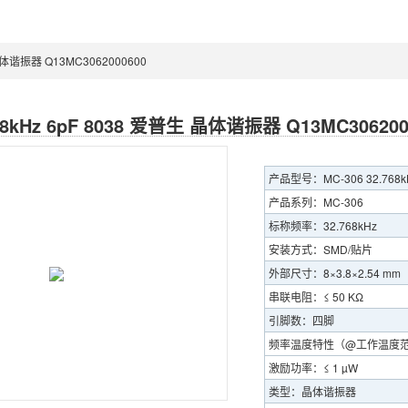
 晶体谐振器 Q13MC3062000600
768kHz 6pF 8038 爱普生 晶体谐振器 Q13MC306200
产品型号：MC-306 32.768kHz 
产品系列：MC-306
标称频率：32.768kHz
安装方式：SMD/贴片
外部尺寸：8×3.8×2.54 mm
串联电阻：≤ 50 KΩ
引脚数：四脚
频率温度特性（@工作温度范围）
激励功率：≤ 1 µW
类型：晶体谐振器