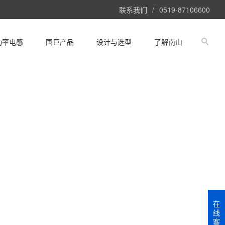
联系我们
/
0519-87106600
功率电感
国巨产品
设计与选型
了解南山
在
线
客