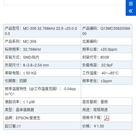
服
产品型号：MC-306 32.768kHz 22.9 +20.0-2
产品编码：Q13MC30620066
0.0
00
产品系列：MC-306
北美编码：
标称频率：32.768kHz
频率公差：±20.0ppm
安装方式：SMD/贴片
封装代号：8038
外部尺寸：8×3.8×2.54 mm
负载电容： 22.9pF
串联电阻：≤ 50 KΩ
工作温度：-40~+85℃
引脚数：四脚
频率老化：±3ppm
频率温度特性（@工作温度范围）：-0.04pp
m/℃²
激励功率：≤ 1 µW
是否基频：基频
类型：晶体谐振器
用途：常规用途
规格书下载：
品牌：EPSON/爱普生
起订量:≥1
价格：￥1.50