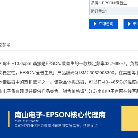
品牌：EPSON/爱普生
起订量:≥1
立即咨询
申
型参考
68kHz 6pF ±10.0ppm 晶振是EPSON/爱普生的一款额定频率32.76
定性。EPSON/爱普生原厂产品编码Q13MC3062003300，在美国等北美市
 晶体谐振器中的热销型号之一。该款晶体振荡器，可以在-40~+85℃的温度内
山电子备有现货并提供样品零售。销售价格请与江苏南山电子官网在线客