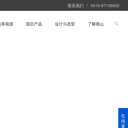
联系我们
/
0519-87106600
功率电感
国巨产品
设计与选型
了解南山
在
线
客