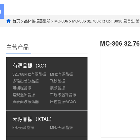
首页
>
晶体谐振器型号
>
MC-306
> MC-306 32.768kHz 6pF 8038 爱普生
MC-306 32.
主营产品
有源晶振（XO）
32.768kHz有源晶振
MHz有源晶振
多输出差分晶振
飞秒晶振
可编程晶振
展频晶振
常规温补晶振
车规级温补晶振
声表面波振荡器
压控晶振/VCXO
无源晶振（XTAL）
kHz无源晶振
MHz无源晶振