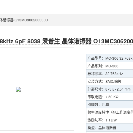
 晶体谐振器 Q13MC3062003300
768kHz 6pF 8038 爱普生 晶体谐振器 Q13MC306200
产品型号：MC-306 32.768kHz 
产品系列：MC-306
标称频率：32.768kHz
安装方式：SMD/贴片
外部尺寸：8×3.8×2.54 mm
串联电阻：≤ 50 KΩ
引脚数：四脚
频率温度特性（@工作温度范围）
激励功率：≤ 1 µW
类型：晶体谐振器