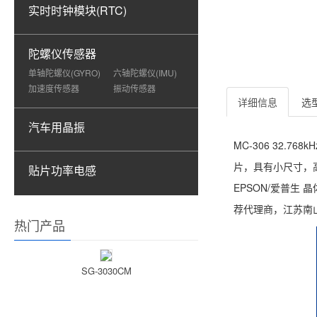
实时时钟模块(RTC)
陀螺仪传感器
单轴陀螺仪(GYRO)
六轴陀螺仪(IMU)
加速度传感器
振动传感器
详细信息
选
汽车用晶振
MC-306 32.7
片，具有小尺寸，高稳
贴片功率电感
EPSON/爱普生
荐代理商，江苏南
热门产品
SG-3030CM