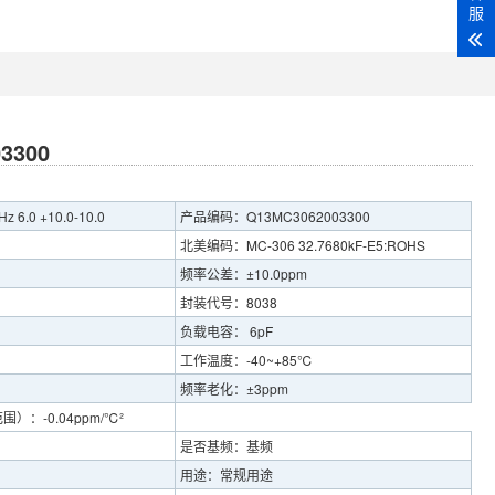
服
3300
6.0 +10.0-10.0
产品编码：Q13MC3062003300
北美编码：MC-306 32.7680kF-E5:ROHS
频率公差：±10.0ppm
封装代号：8038
负载电容： 6pF
工作温度：-40~+85℃
频率老化：±3ppm
：-0.04ppm/℃²
是否基频：基频
用途：常规用途