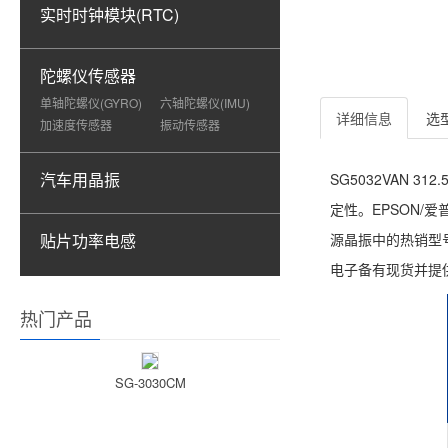
实时时钟模块(RTC)
陀螺仪传感器
单轴陀螺仪(GYRO)
六轴陀螺仪(IMU)
详细信息
选
加速度传感器
振动传感器
汽车用晶振
SG5032VAN 
定性。EPSON/爱普
贴片功率电感
源晶振中的热销型号
电子备有现货并提
热门产品
SG-3030CM