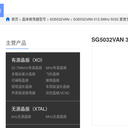
首页
>
晶体振荡器型号
>
SG5032VAN
> SG5032VAN 312.5MHz 5032 
SG5032VAN 
主营产品
有源晶振（XO）
32.768kHz有源晶振
MHz有源晶振
多输出差分晶振
飞秒晶振
可编程晶振
展频晶振
常规温补晶振
车规级温补晶振
声表面波振荡器
压控晶振/VCXO
无源晶振（XTAL）
kHz无源晶振
MHz无源晶振