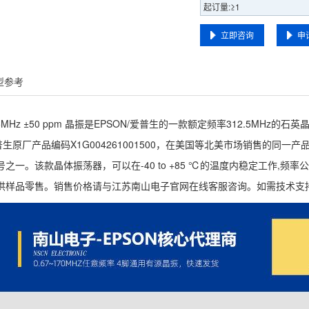
起订量:≥1
立即咨询
申
型参考
312.5MHz ±50 ppm 晶振是EPSON/爱普生的一款额定频率312.5
生原厂产品编码X1G004261001500，在美国等北美市场销售的同一产品编码为S
之一。该款晶体振荡器，可以在-40 to +85 ℃的温度内稳定工作,频率公
供样品零售。销售价格请与江苏南山电子官网在线客服咨询。如需技术支