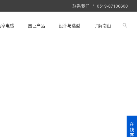
联系我们
/
0519-87106600
功率电感
国巨产品
设计与选型
了解南山
在
线
客