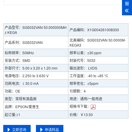
服
产品型号：SG5032VAN 50.000000MH
产品编码：X1G004261008300
z KEGA
北美编码：SG5032VAN 50.0000M-
产品系列：SG5032VAN
KEGA3
标称频率：50MHz
频率公差：±30 ppm
安装方式：SMD
封装代号：5032
外部尺寸：5.00 x 3.20 x 1.20 mm
输出波形： LVDS
电源电压：2.250 to 3.630 V
工作温度：-40 to +85 ℃
功耗电流：≤ 30.0 mA
频率老化：±5ppm
功能：OE
引脚数：4
类型：常规有源晶振
用途：通用/一般用途
规格书下载：
品牌：EPSON/爱普生
起订量:≥1
价格：￥13.50
立即咨询
申请样品