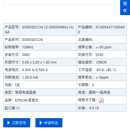
服
产品型号：SG5032CCN 12.000000MHz HJ
产品编码：X1G00447100340
GA
0
产品系列：SG5032CCN
北美编码：
标称频率：12MHz
频率公差：+/-50 ppm
安装方式：SMD
封装代号：5032
外部尺寸：5.00 x 3.20 x 1.30 mm
输出波形： CMOS
电源电压：4.500 to 5.500 V
工作温度：-40 to +85 °C
功耗电流：≤ 20.0 mA
频率老化：+/-5ppm
功能：OE
引脚数：4
类型：常规有源晶振
用途：通用/一般用途
规格书下载：
品牌：EPSON/爱普生
起订量:≥1
价格：￥3.15
立即咨询
申请样品