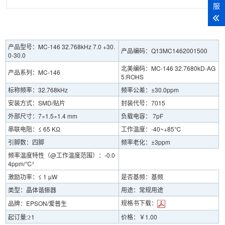
服
产品型号：MC-146 32.768kHz 7.0 +30.
产品编码：Q13MC1462001500
0-30.0
北美编码：MC-146 32.7680kD-AG
产品系列：MC-146
5:ROHS
标称频率：32.768kHz
频率公差：±30.0ppm
安装方式：SMD/贴片
封装代号：7015
外部尺寸：7×1.5×1.4 mm
负载电容： 7pF
串联电阻：≤ 65 KΩ
工作温度：-40~+85℃
引脚数：四脚
频率老化：±3ppm
频率温度特性（@工作温度范围）：-0.0
4ppm/℃²
激励功率：≤ 1 µW
是否基频：基频
类型：晶体谐振器
用途：常规用途
规格书下载：
品牌：EPSON/爱普生
起订量:≥1
价格：￥1.00