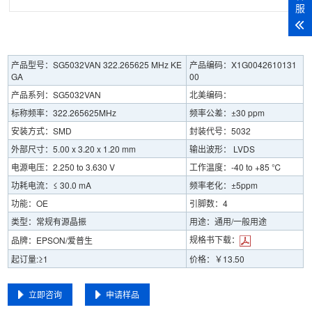
服
产品型号：SG5032VAN 322.265625 MHz KE
产品编码：X1G0042610131
GA
00
产品系列：SG5032VAN
北美编码：
标称频率：322.265625MHz
频率公差：±30 ppm
安装方式：SMD
封装代号：5032
外部尺寸：5.00 x 3.20 x 1.20 mm
输出波形： LVDS
电源电压：2.250 to 3.630 V
工作温度：-40 to +85 ℃
功耗电流：≤ 30.0 mA
频率老化：±5ppm
功能：OE
引脚数：4
类型：常规有源晶振
用途：通用/一般用途
规格书下载：
品牌：EPSON/爱普生
起订量:≥1
价格：￥13.50
立即咨询
申请样品