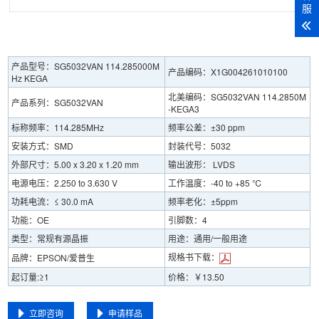
服
产品型号：SG5032VAN 114.285000M
产品编码：X1G004261010100
Hz KEGA
北美编码：SG5032VAN 114.2850M
产品系列：SG5032VAN
-KEGA3
标称频率：114.285MHz
频率公差：±30 ppm
安装方式：SMD
封装代号：5032
外部尺寸：5.00 x 3.20 x 1.20 mm
输出波形： LVDS
电源电压：2.250 to 3.630 V
工作温度：-40 to +85 ℃
功耗电流：≤ 30.0 mA
频率老化：±5ppm
功能：OE
引脚数：4
类型：常规有源晶振
用途：通用/一般用途
规格书下载：
品牌：EPSON/爱普生
起订量:≥1
价格：￥13.50
立即咨询
申请样品