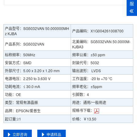
服
产品型号：SG5032VAN 50.000000MH
产品编码：X1G004261008700
z KJBA
北美编码：SG5032VAN 50.0000M-
产品系列：SG5032VAN
KJBA3
标称频率：50MHz
频率公差：±50 ppm
安装方式：SMD
封装代号：5032
外部尺寸：5.00 x 3.20 x 1.20 mm
输出波形： LVDS
电源电压：2.250 to 3.630 V
工作温度：-20 to +70 ℃
功耗电流：≤ 30.0 mA
频率老化：±5ppm
功能：OE
引脚数：4
类型：常规有源晶振
用途：通用/一般用途
规格书下载：
品牌：EPSON/爱普生
起订量:≥1
价格：￥13.50
立即咨询
申请样品