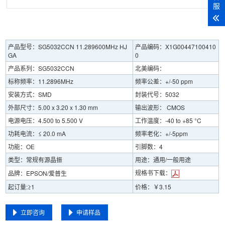
服
产品型号：SG5032CCN 11.289600MHz HJ
产品编码：X1G00447100410
GA
0
产品系列：SG5032CCN
北美编码：
标称频率：11.2896MHz
频率公差：+/-50 ppm
安装方式：SMD
封装代号：5032
外部尺寸：5.00 x 3.20 x 1.30 mm
输出波形： CMOS
电源电压：4.500 to 5.500 V
工作温度：-40 to +85 °C
功耗电流：≤ 20.0 mA
频率老化：+/-5ppm
功能：OE
引脚数：4
类型：常规有源晶振
用途：通用/一般用途
规格书下载：
品牌：EPSON/爱普生
起订量:≥1
价格：￥3.15
立即咨询
申请样品